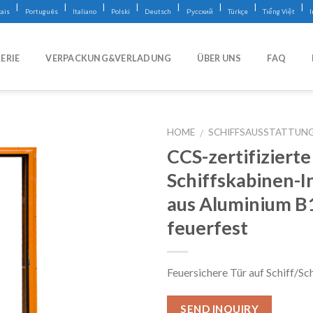
|
|
|
|
|
|
|
|
ais
Português
Italiano
Polski
Deutsch
Русский
Türkçe
Tiếng Việt
ERIE
VERPACKUNG&VERLADUNG
ÜBER UNS
FAQ
HOME
SCHIFFSAUSSTATTUN
/
CCS-zertifizierte
Schiffskabinen-I
aus Aluminium B
feuerfest
Feuersichere Tür auf Schiff/Sch
SEND INQUIRY