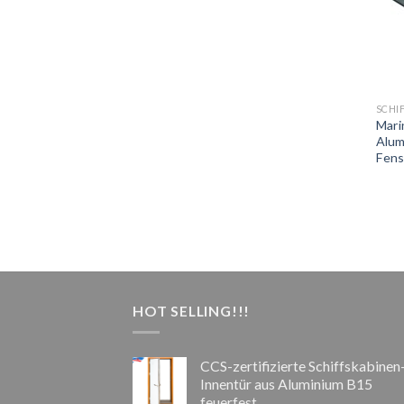
SCHI
Mari
Alum
Fens
HOT SELLING!!!
CCS-zertifizierte Schiffskabinen
Innentür aus Aluminium B15
feuerfest