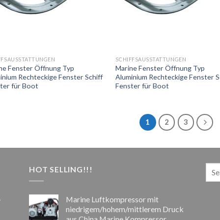
FFSAUSSTATTUNGEN
SCHIFFSAUSSTATTUNGEN
ne Fenster Öffnung Typ
Marine Fenster Öffnung Typ
inium Rechteckige Fenster Schiff
Aluminium Rechteckige Fenster S
ter für Boot
Fenster für Boot
1
2
3
HOT SELLING!!!
-
Marine Luftkompressor mit
niedrigem/hohem/mittlerem Druck
aus China Marine Kompressor