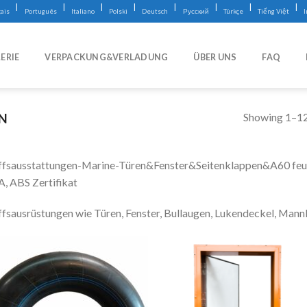
|
|
|
|
|
|
|
|
ais
Português
Italiano
Polski
Deutsch
Русский
Türkçe
Tiếng Việt
ERIE
VERPACKUNG&VERLADUNG
ÜBER UNS
FAQ
Showing 1–12 
N
ffsausstattungen-Marine-Türen&Fenster&Seitenklappen&A60 feue
, ABS Zertifikat
ffsausrüstungen wie Türen, Fenster, Bullaugen, Lukendeckel, Man