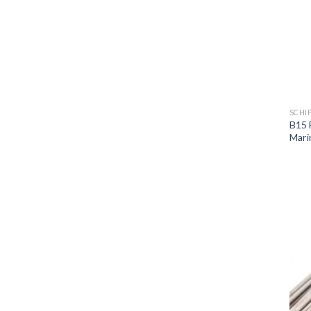
SCHI
B15 
Marin