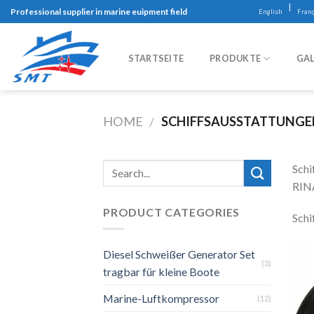
Skip
|
Professional supplier in marine euipment field
English
Franç
to
content
STARTSEITE
PRODUKTE
GAL
HOME
SCHIFFSAUSSTATTUNGE
/
Schi
RINA
PRODUCT CATEGORIES
Schi
Diesel Schweißer Generator Set
(3)
tragbar für kleine Boote
Marine-Luftkompressor
(12)