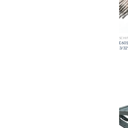
SCHI
E601
3/32