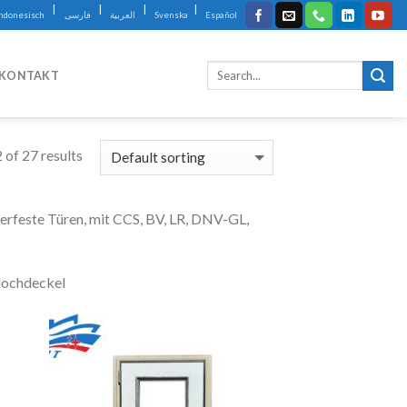
|
|
|
|
Indonesisch
فارسی
العربية
Svenska
Español
KONTAKT
of 27 results
rfeste Türen, mit CCS, BV, LR, DNV-GL,
nlochdeckel