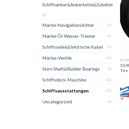
Schiffsanker&Ankerkette&Zubehör
(4)
Marine Navigationslichter
(5)
Marine Öl-Wasser-Trenner
(1)
Schiffsseile&Elektrische Kabel
(2)
Marine-Ventile
(14)
SCHI
10.0
Stern Shaft&Rudder Bearings
(4)
Tire
Schiffsdeck-Maschine
(26)
Schiffsausstattungen
(27)
Uncategorized
(0)