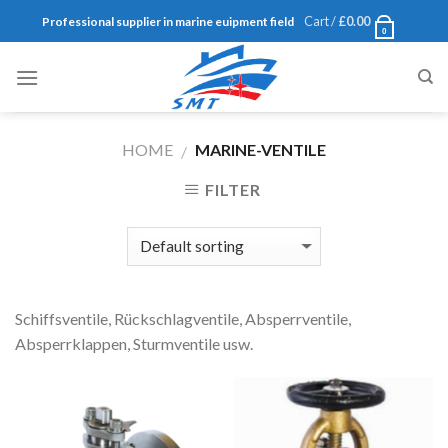
Skip
Cart /
£
0.00
Professional supplier in marine euipment field
0
to
content
HOME
MARINE-VENTILE
/
FILTER
Schiffsventile, Rückschlagventile, Absperrventile,
Absperrklappen, Sturmventile usw.