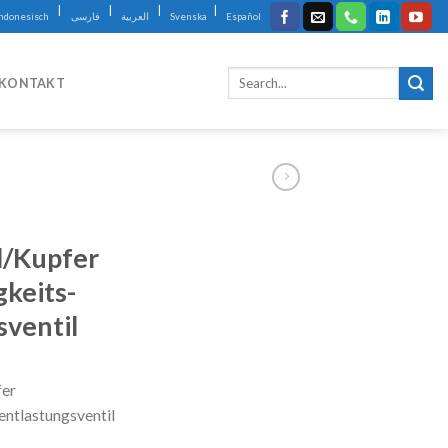
|
|
|
|
Indonesisch
فارسی
العربية
Svenska
Español
KONTAKT
l/Kupfer
keits-
ventil
fer
ntlastungsventil