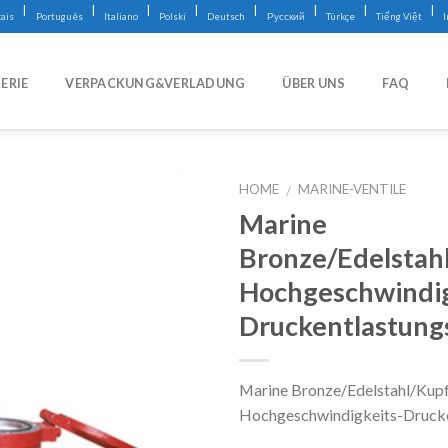
|
|
|
|
|
|
|
|
ais
Português
Italiano
Polski
Deutsch
Русский
Türkçe
Tiếng Việt
ERIE
VERPACKUNG&VERLADUNG
ÜBER UNS
FAQ
HOME
MARINE-VENTILE
/
Marine
Bronze/Edelstah
Hochgeschwindig
Druckentlastungs
Marine Bronze/Edelstahl/Kup
Hochgeschwindigkeits-Drucke