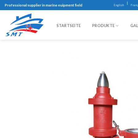
Skip
|
Professional supplier in marine euipment field
English
Franç
to
content
STARTSEITE
PRODUKTE
GAL