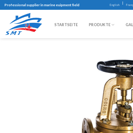
Skip
|
Professional supplier in marine euipment field
English
Franç
to
content
STARTSEITE
PRODUKTE
GAL