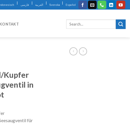
|
|
|
|
Indonesisch
فارسی
العربية
Svenska
Español
KONTAKT
l/Kupfer
ventil in
ot
fer
eesaugventil für