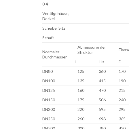
0,4
Ventilgehäuse,
Deckel
Scheibe, Sitz
Schaft
Abmessung der
Flans
Normaler
Struktur
Durchmesser
L
H≈
D
DN80
125
360
170
DN100
135
415
190
DN125
160
470
215
DN150
175
506
240
DN200
220
595
295
DN250
260
698
365
DN300
300
780
430