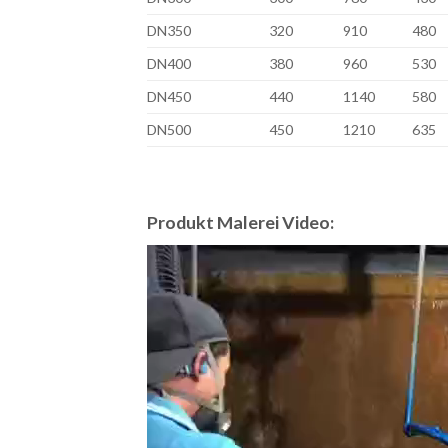
DN350
320
910
480
DN400
380
960
530
DN450
440
1140
580
DN500
450
1210
635
Produkt Malerei Video:
Video
Player