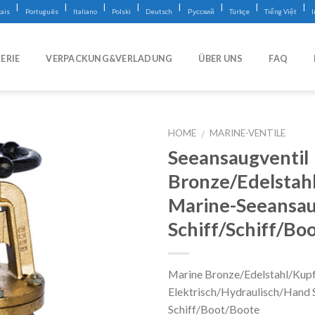
|
|
|
|
|
|
|
|
ais
Português
Italiano
Polski
Deutsch
Русский
Türkçe
Tiếng Việt
ERIE
VERPACKUNG&VERLADUNG
ÜBER UNS
FAQ
HOME
MARINE-VENTILE
/
Seeansaugventil
Bronze/Edelstah
Marine-Seeansaug
Schiff/Schiff/Bo
Marine Bronze/Edelstahl/Kup
Elektrisch/Hydraulisch/Hand S
Schiff/Boot/Boote