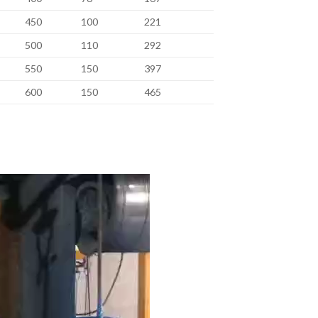
450
100
221
500
110
292
550
150
397
600
150
465