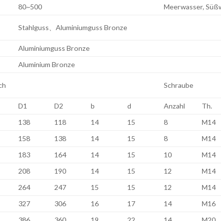
80~500
Meerwasser, Süß
Stahlguss、Aluminiumguss Bronze
Aluminiumguss Bronze
Aluminium Bronze
ch
Schraube
D1
D2
b
d
Anzahl
Th.
138
118
14
15
8
M14
158
138
14
15
8
M14
183
164
14
15
10
M14
208
190
14
15
12
M14
264
247
15
15
12
M14
327
306
16
17
14
M16
386
360
19
22
14
M20