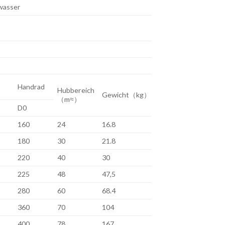
wasser
Handrad
Hubbereich
Gewicht（kg）
（m≈）
D0
160
24
16.8
180
30
21.8
220
40
30
225
48
47,5
280
60
68.4
360
70
104
400
78
167