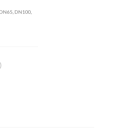
e DN65, DN100,