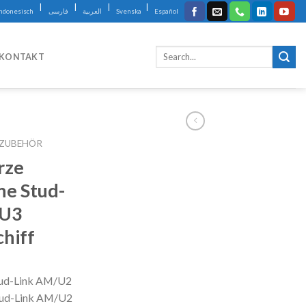
|
|
|
|
Indonesisch
فارسی
العربية
Svenska
Español
KONTAKT
&ZUBEHÖR
rze
ne Stud-
/U3
chiff
tud-Link AM/U2
tud-Link AM/U2