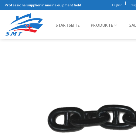
Skip
|
Professional supplier in marine euipment field
English
Franç
to
content
STARTSEITE
PRODUKTE
GAL