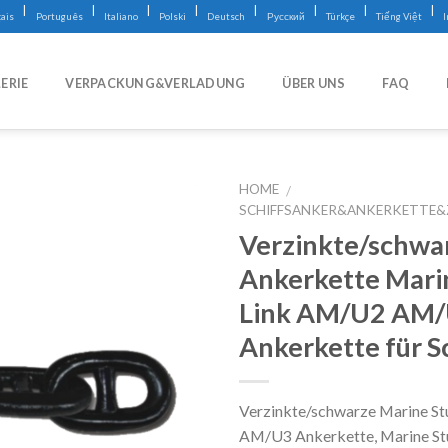
|
|
|
|
|
|
|
|
ais
Português
Italiano
Polski
Deutsch
Русский
Türkçe
Tiếng Việt
ERIE
VERPACKUNG&VERLADUNG
ÜBER UNS
FAQ
HOME
/
SCHIFFSANKER&ANKERKETTE
Verzinkte/schwa
Ankerkette Mari
Link AM/U2 AM
Ankerkette für S
Verzinkte/schwarze Marine S
AM/U3 Ankerkette, Marine S