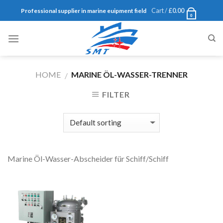
Skip
Cart /
£
0.00
Professional supplier in marine euipment field
0
to
content
HOME
MARINE ÖL-WASSER-TRENNER
/
FILTER
Marine Öl-Wasser-Abscheider für Schiff/Schiff