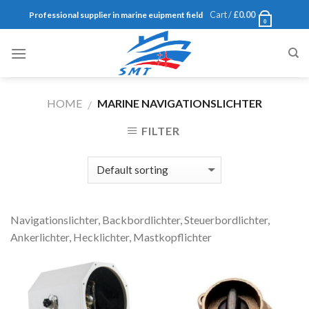
Skip
Cart /
£
0.00
Professional supplier in marine euipment field
0
to
content
HOME
MARINE NAVIGATIONSLICHTER
/
FILTER
Navigationslichter, Backbordlichter, Steuerbordlichter,
Ankerlichter, Hecklichter, Mastkopflichter