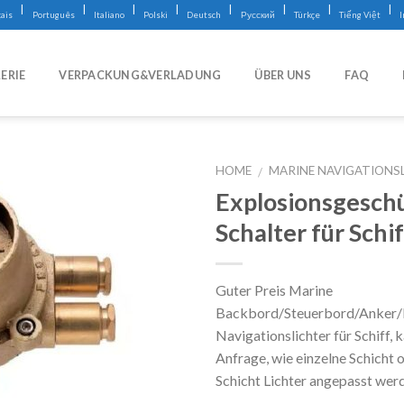
|
|
|
|
|
|
|
|
ais
Português
Italiano
Polski
Deutsch
Русский
Türkçe
Tiếng Việt
ERIE
VERPACKUNG&VERLADUNG
ÜBER UNS
FAQ
HOME
MARINE NAVIGATIONS
/
Explosionsgesch
Schalter für Schi
Guter Preis Marine
Backbord/Steuerbord/Anker
Navigationslichter für Schiff, k
Anfrage, wie einzelne Schicht 
Schicht Lichter angepasst wer