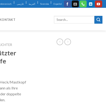
|
|
|
|
Indonesisch
فارسی
العربية
Svenska
Español
KONTAKT
LICHTER
ützter
ffe
/Heck/Mastkopf
ann als Ihre
oder doppelte
den.