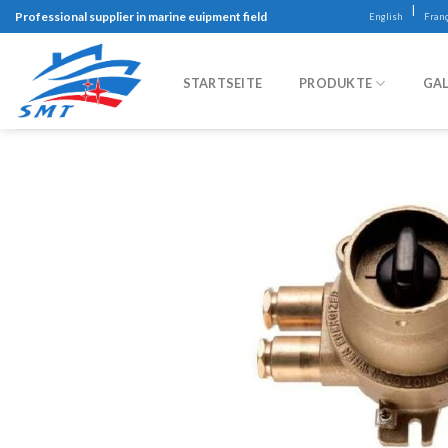
Skip
|
Professional supplier in marine euipment field
English
Franç
to
content
STARTSEITE
PRODUKTE
GAL