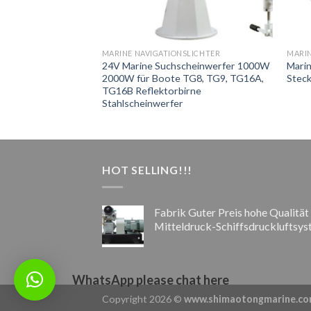
MARINE NAVIGATIONSLICHTER
MARIN
24V Marine Suchscheinwerfer 1000W
Mari
2000W für Boote TG8, TG9, TG16A,
Steck
TG16B Reflektorbirne
Stahlscheinwerfer
HOT SELLING!!!
Fabrik Guter Preis hohe Qualität
Mitteldruck-Schiffsdruckluftsy
WhatsApp please chat here
Copyright 2026 ©
www.shimaotongmarine.c