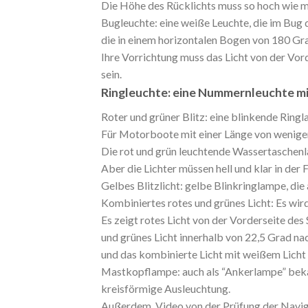
Die Höhe des Rücklichts muss so hoch wie mö
Bugleuchte: eine weiße Leuchte, die im Bug
die in einem horizontalen Bogen von 180 Grad
Ihre Vorrichtung muss das Licht von der Vord
sein.
Ringleuchte: eine Nummernleuchte mit
Roter und grüner Blitz: eine blinkende Ringl
Für Motorboote mit einer Länge von weniger
Die rot und grün leuchtende Wassertaschenl
Aber die Lichter müssen hell und klar in der 
Gelbes Blitzlicht: gelbe Blinkringlampe, die 
Kombiniertes rotes und grünes Licht: Es wird
Es zeigt rotes Licht von der Vorderseite des
und grünes Licht innerhalb von 22,5 Grad n
und das kombinierte Licht mit weißem Licht 
Mastkopflampe: auch als “Ankerlampe” bekan
kreisförmige Ausleuchtung.
Außerdem, Video von der Prüfung der Naviga