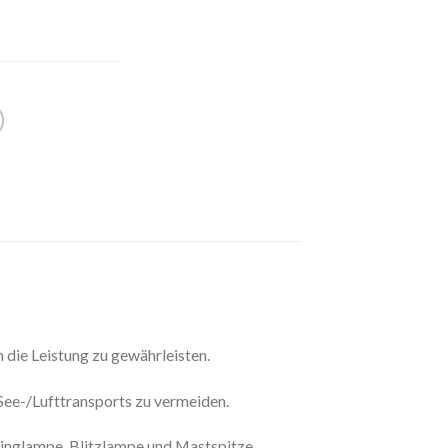
 die Leistung zu gewährleisten.
 See-/Lufttransports zu vermeiden.
Ringlampe, Blitzlampe und Mastspitze