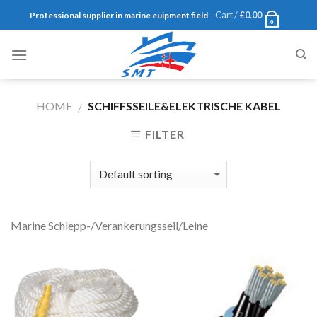
Skip
Cart /
£
0.00
Professional supplier in marine euipment field
0
to
content
HOME
SCHIFFSSEILE&ELEKTRISCHE KABEL
/
FILTER
Marine Schlepp-/Verankerungsseil/Leine