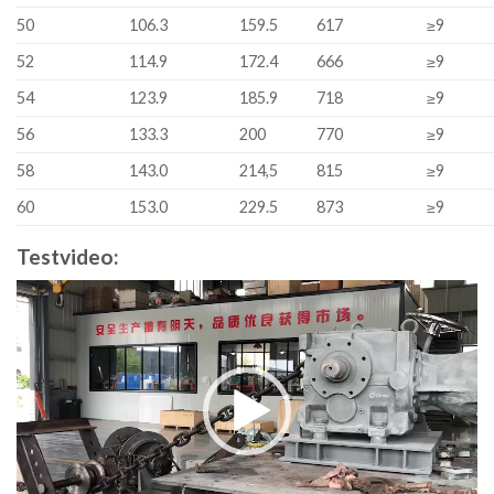
50
106.3
159.5
617
≥9
52
114.9
172.4
666
≥9
54
123.9
185.9
718
≥9
56
133.3
200
770
≥9
58
143.0
214,5
815
≥9
60
153.0
229.5
873
≥9
Testvideo:
Video
Player