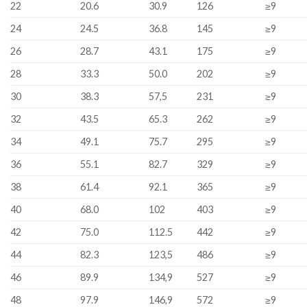
22
20.6
30.9
126
≥9
24
24.5
36.8
145
≥9
26
28.7
43.1
175
≥9
28
33.3
50.0
202
≥9
30
38.3
57,5
231
≥9
32
43.5
65.3
262
≥9
34
49.1
75.7
295
≥9
36
55.1
82.7
329
≥9
38
61.4
92.1
365
≥9
40
68.0
102
403
≥9
42
75.0
112.5
442
≥9
44
82.3
123,5
486
≥9
46
89.9
134,9
527
≥9
48
97.9
146,9
572
≥9