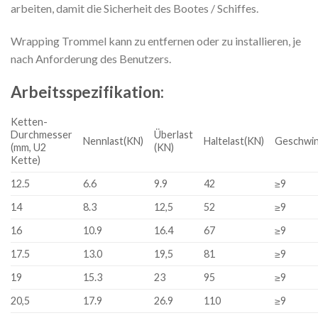
arbeiten, damit die Sicherheit des Bootes / Schiffes.
Wrapping Trommel kann zu entfernen oder zu installieren, je
nach Anforderung des Benutzers.
Arbeitsspezifikation:
Ketten-
Durchmesser
Überlast
Nennlast(KN)
Haltelast(KN)
Geschwin
(mm, U2
(KN)
Kette)
12.5
6.6
9.9
42
≥9
14
8.3
12,5
52
≥9
16
10.9
16.4
67
≥9
17.5
13.0
19,5
81
≥9
19
15.3
23
95
≥9
20,5
17.9
26.9
110
≥9