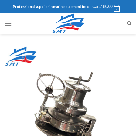
Skip
Cart /
£
0.00
Professional supplier in marine euipment field
0
to
content