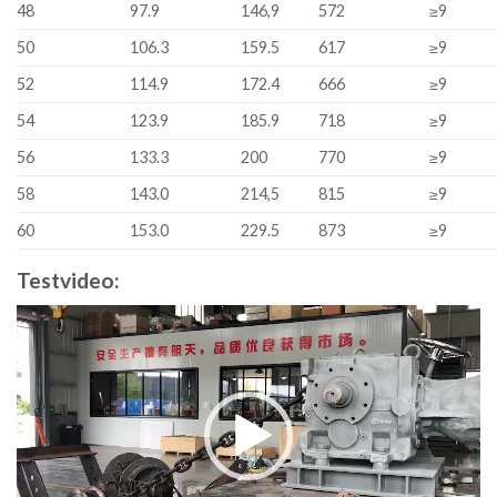
48
97.9
146,9
572
≥9
50
106.3
159.5
617
≥9
52
114.9
172.4
666
≥9
54
123.9
185.9
718
≥9
56
133.3
200
770
≥9
58
143.0
214,5
815
≥9
60
153.0
229.5
873
≥9
Testvideo:
Video
Player