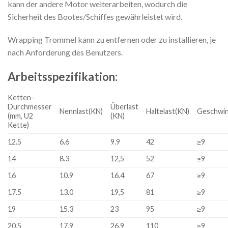
kann der andere Motor weiterarbeiten, wodurch die
Sicherheit des Bootes/Schiffes gewährleistet wird.
Wrapping Trommel kann zu entfernen oder zu installieren, je
nach Anforderung des Benutzers.
Arbeitsspezifikation:
Ketten-
Durchmesser
Überlast
Nennlast(KN)
Haltelast(KN)
Geschwin
(mm, U2
(KN)
Kette)
12.5
6.6
9.9
42
≥9
14
8.3
12,5
52
≥9
16
10.9
16.4
67
≥9
17.5
13.0
19,5
81
≥9
19
15.3
23
95
≥9
20,5
17.9
26.9
110
≥9