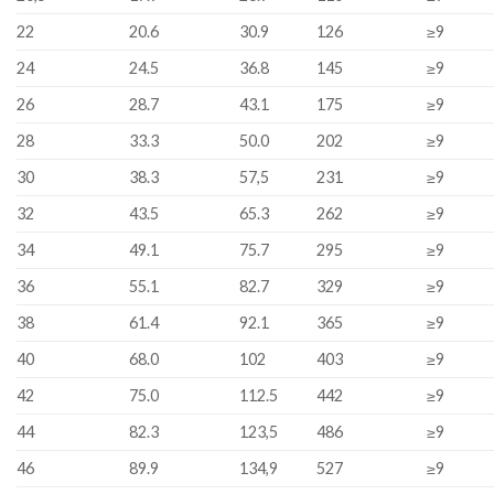
22
20.6
30.9
126
≥9
24
24.5
36.8
145
≥9
26
28.7
43.1
175
≥9
28
33.3
50.0
202
≥9
30
38.3
57,5
231
≥9
32
43.5
65.3
262
≥9
34
49.1
75.7
295
≥9
36
55.1
82.7
329
≥9
38
61.4
92.1
365
≥9
40
68.0
102
403
≥9
42
75.0
112.5
442
≥9
44
82.3
123,5
486
≥9
46
89.9
134,9
527
≥9