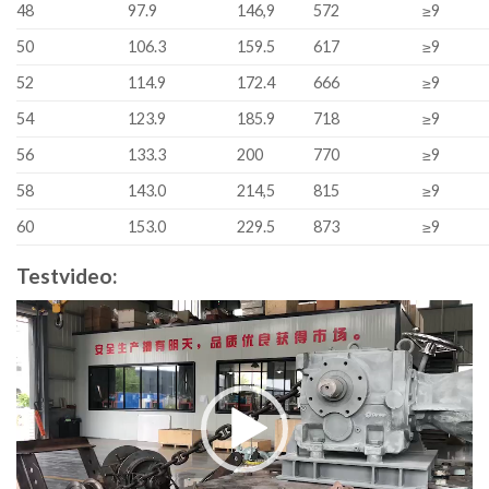
48
97.9
146,9
572
≥9
50
106.3
159.5
617
≥9
52
114.9
172.4
666
≥9
54
123.9
185.9
718
≥9
56
133.3
200
770
≥9
58
143.0
214,5
815
≥9
60
153.0
229.5
873
≥9
Testvideo:
Video
Player