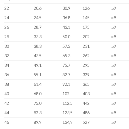
22
20.6
30.9
126
≥9
24
24.5
36.8
145
≥9
26
28.7
43.1
175
≥9
28
33.3
50.0
202
≥9
30
38.3
57,5
231
≥9
32
43.5
65.3
262
≥9
34
49.1
75.7
295
≥9
36
55.1
82.7
329
≥9
38
61.4
92.1
365
≥9
40
68.0
102
403
≥9
42
75.0
112.5
442
≥9
44
82.3
123,5
486
≥9
46
89.9
134,9
527
≥9