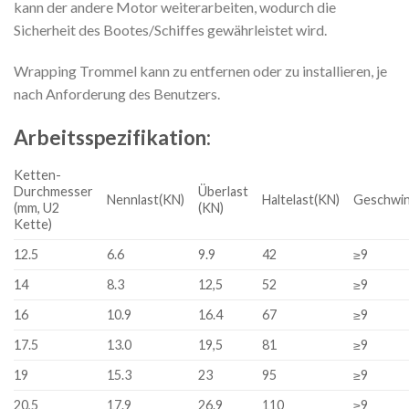
kann der andere Motor weiterarbeiten, wodurch die
Sicherheit des Bootes/Schiffes gewährleistet wird.
Wrapping Trommel kann zu entfernen oder zu installieren, je
nach Anforderung des Benutzers.
Arbeitsspezifikation:
Ketten-
Durchmesser
Überlast
Nennlast(KN)
Haltelast(KN)
Geschwin
(mm, U2
(KN)
Kette)
12.5
6.6
9.9
42
≥9
14
8.3
12,5
52
≥9
16
10.9
16.4
67
≥9
17.5
13.0
19,5
81
≥9
19
15.3
23
95
≥9
20,5
17.9
26.9
110
≥9