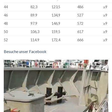
44
82,3
123,5
486
≥
9
46
89.9
134,9
527
≥
9
48
97.9
146,9
572
≥
9
50
106,3
159,5
617
≥
9
52
114.9
172,4
666
≥
9
Besuche unser Facebook
Video
Player