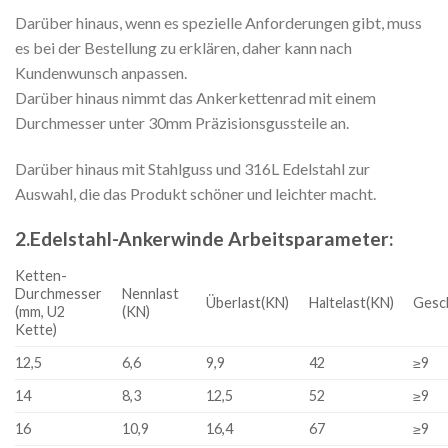
Darüber hinaus, wenn es spezielle Anforderungen gibt, muss
es bei der Bestellung zu erklären, daher kann nach
Kundenwunsch anpassen.
Darüber hinaus nimmt das Ankerkettenrad mit einem
Durchmesser unter 30mm Präzisionsgussteile an.
Darüber hinaus mit Stahlguss und 316L Edelstahl zur
Auswahl, die das Produkt schöner und leichter macht.
2.Edelstahl-Ankerwinde Arbeitsparameter:
Ketten-
Durchmesser
Nennlast
Überlast(KN)
Haltelast(KN)
Gesch
(mm, U2
(KN)
Kette)
12,5
6,6
9,9
42
≥
9
14
8,3
12,5
52
≥
9
16
10,9
16,4
67
≥
9