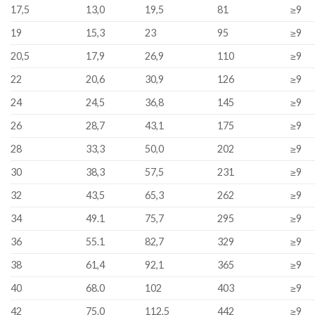
17,5
13,0
19,5
81
≥
9
19
15,3
23
95
≥
9
20,5
17,9
26,9
110
≥
9
22
20,6
30,9
126
≥
9
24
24,5
36,8
145
≥
9
26
28,7
43,1
175
≥
9
28
33,3
50,0
202
≥
9
30
38,3
57,5
231
≥
9
32
43,5
65,3
262
≥
9
34
49.1
75,7
295
≥
9
36
55.1
82,7
329
≥
9
38
61,4
92,1
365
≥
9
40
68.0
102
403
≥
9
42
75.0
112,5
442
≥
9