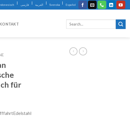
|
|
|
|
Indonesisch
فارسی
العربية
Svenska
Español
KONTAKT
NE
an
sche
ch für
ifffahrtEdelstahl