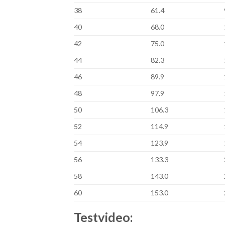
38
61.4
40
68.0
42
75.0
44
82.3
46
89.9
48
97.9
50
106.3
52
114.9
54
123.9
56
133.3
58
143.0
60
153.0
Testvideo: