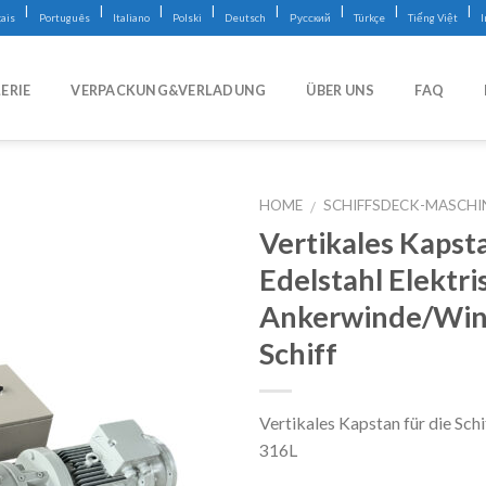
|
|
|
|
|
|
|
|
ais
Português
Italiano
Polski
Deutsch
Русский
Türkçe
Tiếng Việt
ERIE
VERPACKUNG&VERLADUNG
ÜBER UNS
FAQ
HOME
SCHIFFSDECK-MASCHI
/
Vertikales Kapst
Edelstahl Elektri
Ankerwinde/Win
Schiff
Vertikales Kapstan für die Sch
316L