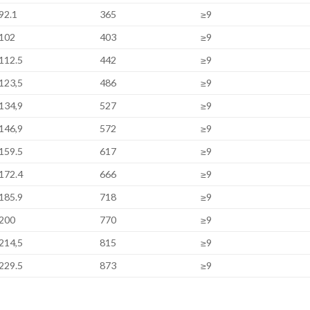
92.1
365
≥9
102
403
≥9
112.5
442
≥9
123,5
486
≥9
134,9
527
≥9
146,9
572
≥9
159.5
617
≥9
172.4
666
≥9
185.9
718
≥9
200
770
≥9
214,5
815
≥9
229.5
873
≥9