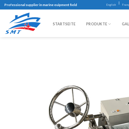
Skip
|
Professional supplier in marine euipment field
English
Franç
to
content
STARTSEITE
PRODUKTE
GAL