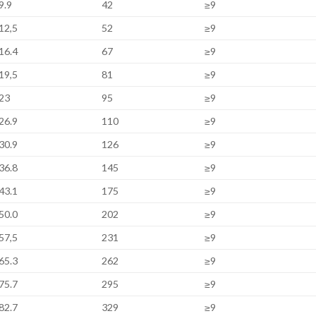
9.9
42
≥9
12,5
52
≥9
16.4
67
≥9
19,5
81
≥9
23
95
≥9
26.9
110
≥9
30.9
126
≥9
36.8
145
≥9
43.1
175
≥9
50.0
202
≥9
57,5
231
≥9
65.3
262
≥9
75.7
295
≥9
82.7
329
≥9