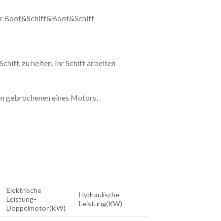
ür Boot&Schiff&Boot&Schiff
iff, zu helfen, Ihr Schiff arbeiten
en gebrochenen eines Motors,
Elektrische
Hydraulische
Leistung-
Leistung(KW)
Doppelmotor(KW)