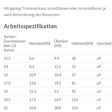
Wrapping Trommel kann zu entfernen oder zu installieren, je
nach Anforderung des Benutzers.
Arbeitsspezifikation:
Ketten-
Durchmesser
Überlast
Nennlast(KN)
Haltelast(KN)
Geschwin
(mm, U2
(KN)
Kette)
12.5
6.6
9.9
42
≥9
14
8.3
12,5
52
≥9
16
10.9
16.4
67
≥9
17.5
13.0
19,5
81
≥9
19
15.3
23
95
≥9
20,5
17.9
26.9
110
≥9
22
20.6
30.9
126
≥9