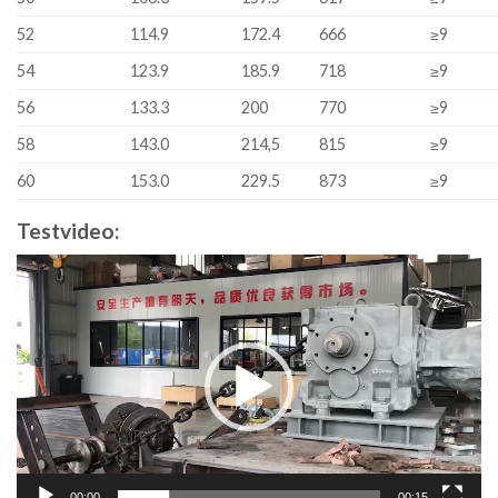
52
114.9
172.4
666
≥9
54
123.9
185.9
718
≥9
56
133.3
200
770
≥9
58
143.0
214,5
815
≥9
60
153.0
229.5
873
≥9
Testvideo:
Video
Player
00:00
00:15