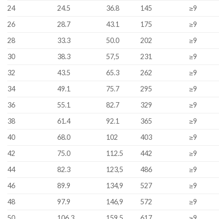
24
24.5
36.8
145
≥9
26
28.7
43.1
175
≥9
28
33.3
50.0
202
≥9
30
38.3
57,5
231
≥9
32
43.5
65.3
262
≥9
34
49.1
75.7
295
≥9
36
55.1
82.7
329
≥9
38
61.4
92.1
365
≥9
40
68.0
102
403
≥9
42
75.0
112.5
442
≥9
44
82.3
123,5
486
≥9
46
89.9
134,9
527
≥9
48
97.9
146,9
572
≥9
50
106.3
159.5
617
≥9