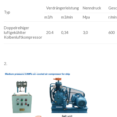
Verdrängerleistung
Nenndruck
Gesc
Typ
m3/h
m3/min
Mpa
r/min
Doppelreihiger
luftgekühlter
20.4
0,34
3,0
600
Kolbenluftkompressor
2.