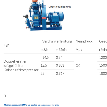
Verdrängerleistung
Nenndruck
Gesc
Typ
m3/h
m3/min
Mpa
r/min
14.5
0,24
1200
Doppelreihiger
18,5
0,308
1500
luftgekühlter
3,0
Kolbenluftkompressor
22
0.367
1800
3.