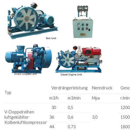
Verdrängerleistung
Nenndruck
Gesc
Typ
m3/h
m3/min
Mpa
r/min
30
0,5
1200
V-Doppelreihen
luftgekühlter
36
0,6
3,0
1500
Kolbenluftkompressor
44
0.73
1800