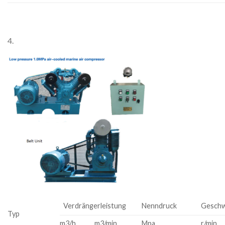
4.
Verdrängerleistung
Nenndruck
Geschw
Typ
m3/h
m3/min
Mpa
r/min