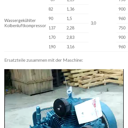
82
1,36
900
90
1,5
960
Wassergekühlter
3,0
Kolbenluftkompressor
137
2,28
750
170
2,83
900
190
3,16
960
Ersatzteile zusammen mit der Maschine:
Video
Player