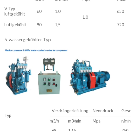
V Typ
60
1.0
650
luftgekühlt
1,0
Luftgekühlt
90
1,5
720
5. wassergekühlter Typ
Verdrängerleistung
Nenndruck
Gesc
Typ
m3/h
m3/min
Mpa
r/min
69
1,15
750