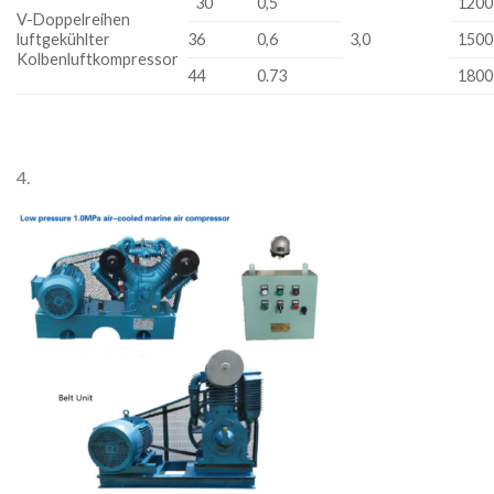
30
0,5
1200
V-Doppelreihen
luftgekühlter
36
0,6
3,0
1500
Kolbenluftkompressor
44
0.73
1800
4.