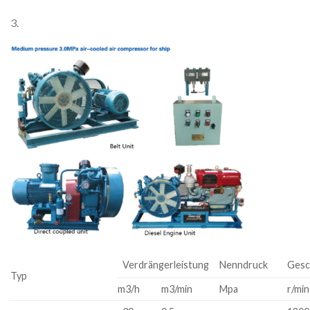
3.
Verdrängerleistung
Nenndruck
Gesc
Typ
m3/h
m3/min
Mpa
r/min