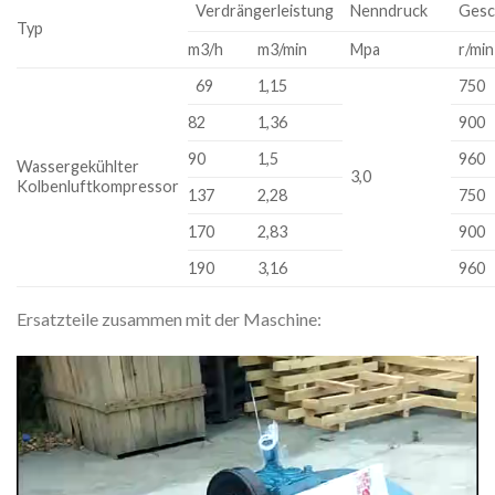
Verdrängerleistung
Nenndruck
Gesc
Typ
m3/h
m3/min
Mpa
r/min
69
1,15
750
82
1,36
900
90
1,5
960
Wassergekühlter
3,0
Kolbenluftkompressor
137
2,28
750
170
2,83
900
190
3,16
960
Ersatzteile zusammen mit der Maschine:
Video
Player