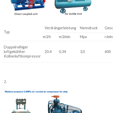
Verdrängerleistung
Nenndruck
Gesc
Typ
m3/h
m3/min
Mpa
r/min
Doppelreihiger
luftgekühlter
20.4
0,34
3,0
600
Kolbenluftkompressor
2.