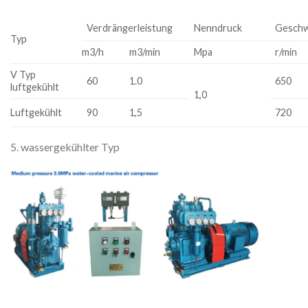
Verdrängerleistung
Nenndruck
Geschw
Typ
m3/h
m3/min
Mpa
r/min
V Typ
60
1.0
650
luftgekühlt
1,0
Luftgekühlt
90
1,5
720
5. wassergekühlter Typ