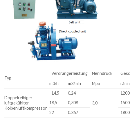
Verdrängerleistung
Nenndruck
Gesc
Typ
m3/h
m3/min
Mpa
r/min
14.5
0,24
1200
Doppelreihiger
18,5
0,308
1500
luftgekühlter
3,0
Kolbenluftkompressor
22
0.367
1800