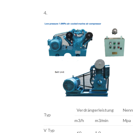
4.
Verdrängerleistung
Nenn
Typ
m3/h
m3/min
Mpa
V Typ
60
1.0