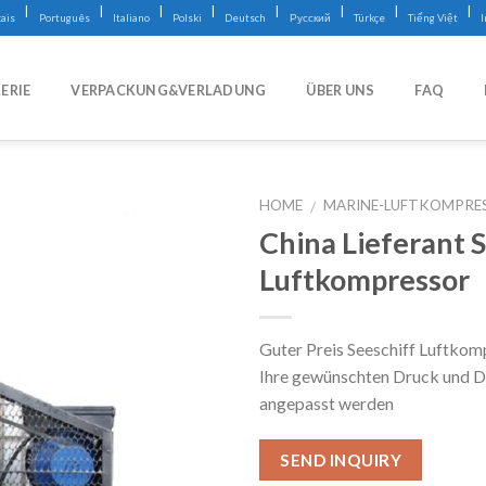
|
|
|
|
|
|
|
|
ais
Português
Italiano
Polski
Deutsch
Русский
Türkçe
Tiếng Việt
ERIE
VERPACKUNG&VERLADUNG
ÜBER UNS
FAQ
HOME
MARINE-LUFTKOMPRE
/
China Lieferant 
Luftkompressor
Guter Preis Seeschiff Luftkom
Ihre gewünschten Druck und D
angepasst werden
SEND INQUIRY