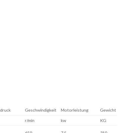
druck
Geschwindigkeit
Motorleistung
Gewicht
r/min
kw
KG
650
7,5
310