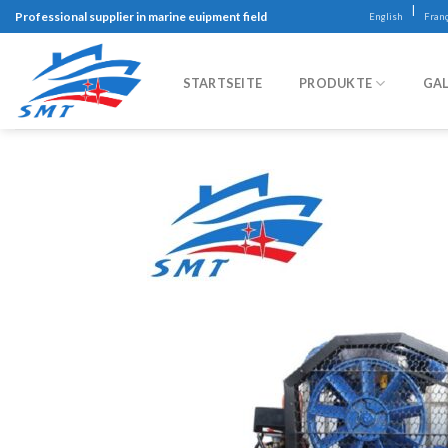
Skip
|
Professional supplier in marine euipment field
English
Franç
to
content
STARTSEITE
PRODUKTE
GAL