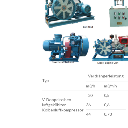
Verdrängerleistung
Typ
m3/h
m3/min
30
0,5
V-Doppelreihen
luftgekühlter
36
0,6
Kolbenluftkompressor
44
0.73