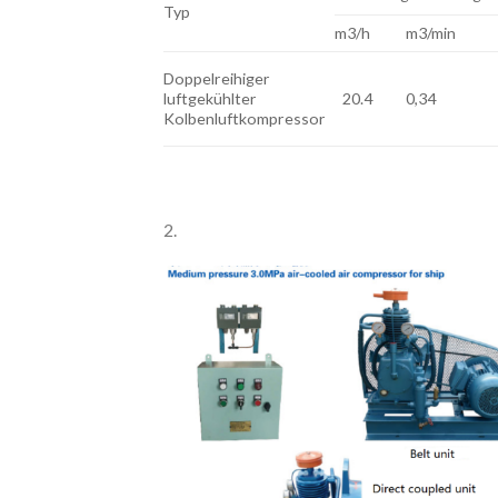
Typ
m3/h
m3/min
Doppelreihiger
luftgekühlter
20.4
0,34
Kolbenluftkompressor
2.