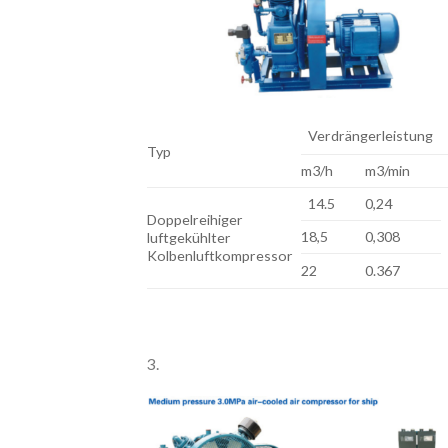
Verdrängerleistung
Typ
m3/h
m3/min
14.5
0,24
Doppelreihiger
18,5
0,308
luftgekühlter
Kolbenluftkompressor
22
0.367
3.