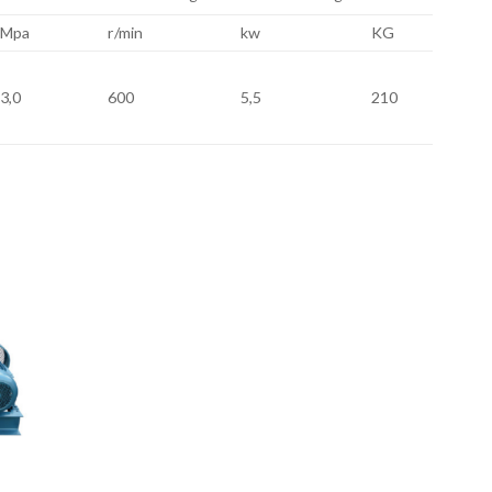
Mpa
r/min
kw
KG
3,0
600
5,5
210