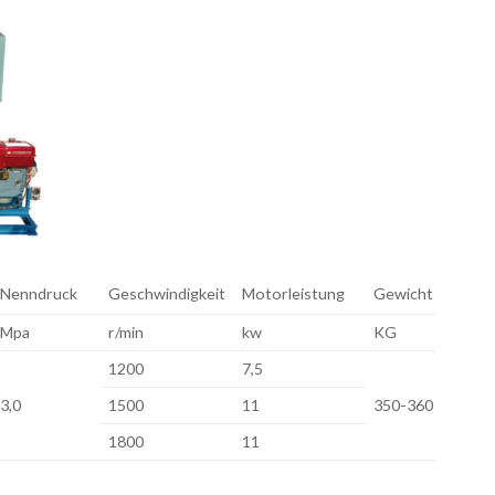
Nenndruck
Geschwindigkeit
Motorleistung
Gewicht
Mpa
r/min
kw
KG
1200
7,5
3,0
1500
11
350-360
1800
11