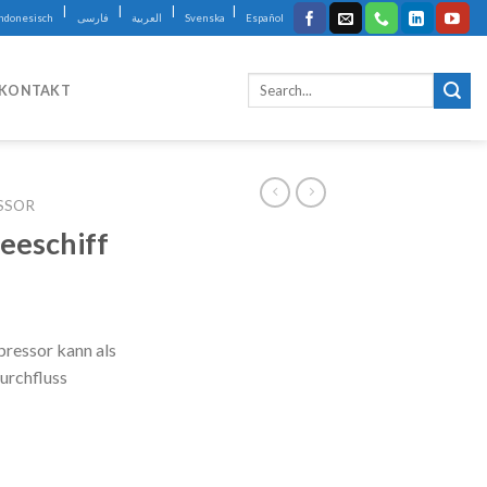
|
|
|
|
Indonesisch
فارسی
العربية
Svenska
Español
KONTAKT
SSOR
Seeschiff
pressor kann als
urchfluss