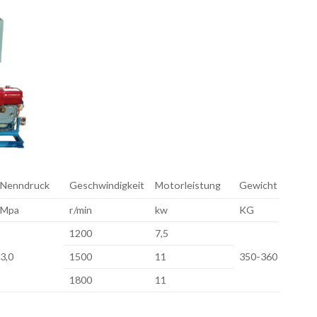
Nenndruck
Geschwindigkeit
Motorleistung
Gewicht
Mpa
r/min
kw
KG
1200
7,5
3,0
1500
11
350-360
1800
11