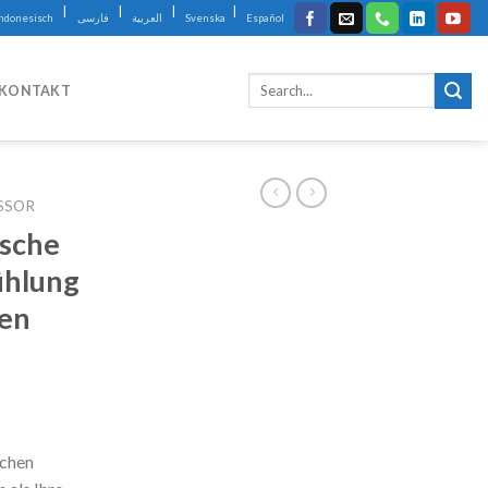
|
|
|
|
Indonesisch
فارسی
العربية
Svenska
Español
KONTAKT
SSOR
sche
ühlung
ben
schen