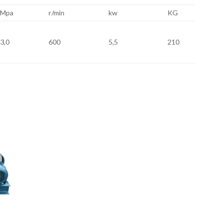
Mpa
r/min
kw
KG
3,0
600
5,5
210