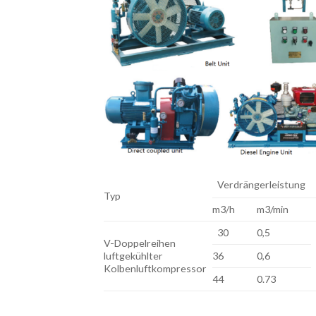
Verdrängerleistung
Typ
m3/h
m3/min
30
0,5
V-Doppelreihen
luftgekühlter
36
0,6
Kolbenluftkompressor
44
0.73