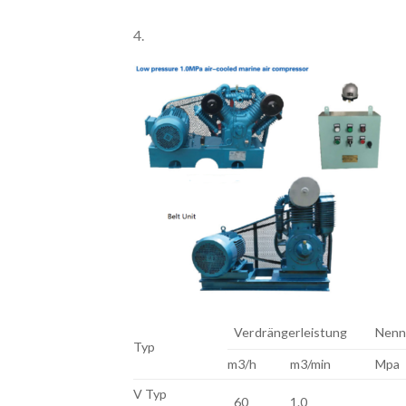
4.
Verdrängerleistung
Nenn
Typ
m3/h
m3/min
Mpa
V Typ
60
1.0