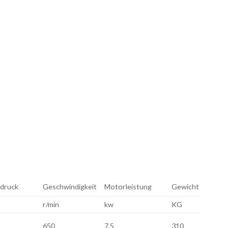
druck
Geschwindigkeit
Motorleistung
Gewicht
r/min
kw
KG
650
7,5
310