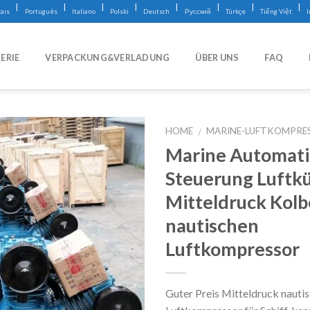
|
|
|
|
|
|
|
|
ais
Português
Italiano
Polski
Deutsch
Русский
Türkçe
Tiếng Việt
ERIE
VERPACKUNG&VERLADUNG
ÜBER UNS
FAQ
HOME
MARINE-LUFTKOMPRE
/
Marine Automati
Steuerung Luftk
Mitteldruck Kol
nautischen
Luftkompressor
Guter Preis Mitteldruck nauti