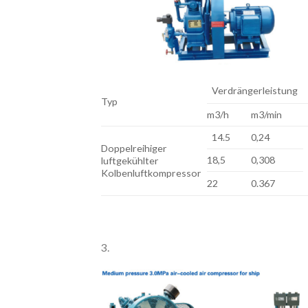
Verdrängerleistung
Typ
m3/h
m3/min
14.5
0,24
Doppelreihiger
18,5
0,308
luftgekühlter
Kolbenluftkompressor
22
0.367
3.