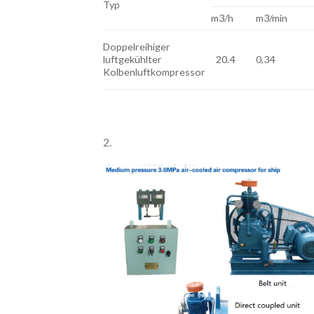
Typ
m3/h
m3/min
Doppelreihiger
luftgekühlter
20.4
0,34
Kolbenluftkompressor
2.