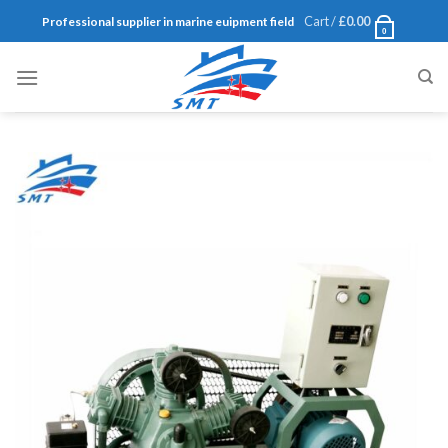
Skip
Cart /
£
0.00
Professional supplier in marine euipment field
0
to
content