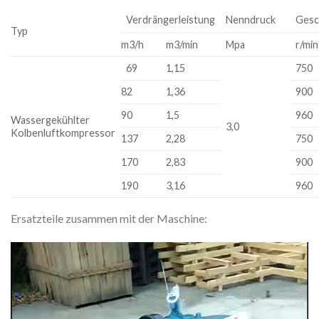
Verdrängerleistung
Nenndruck
Gesc
Typ
m3/h
m3/min
Mpa
r/min
69
1,15
750
82
1,36
900
90
1,5
960
Wassergekühlter
3,0
Kolbenluftkompressor
137
2,28
750
170
2,83
900
190
3,16
960
Ersatzteile zusammen mit der Maschine:
Video
Player