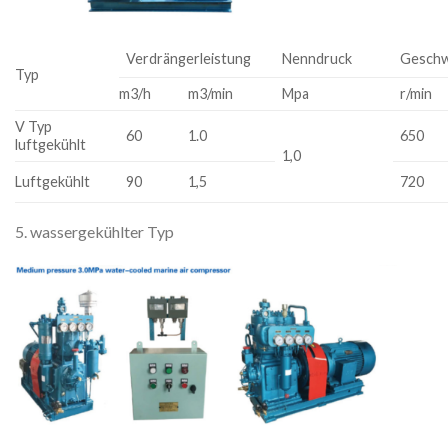
Verdrängerleistung
Nenndruck
Geschw
Typ
m3/h
m3/min
Mpa
r/min
V Typ
60
1.0
650
luftgekühlt
1,0
Luftgekühlt
90
1,5
720
5. wassergekühlter Typ