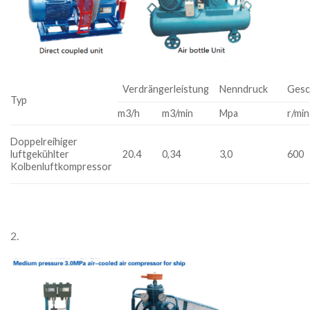
Verdrängerleistung
Nenndruck
Gesc
Typ
m3/h
m3/min
Mpa
r/min
Doppelreihiger
luftgekühlter
20.4
0,34
3,0
600
Kolbenluftkompressor
2.