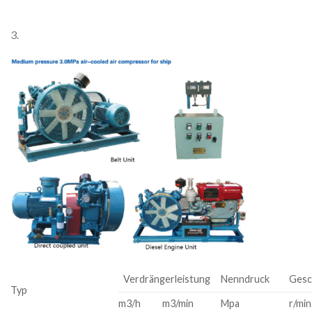
3.
Verdrängerleistung
Nenndruck
Gesc
Typ
m3/h
m3/min
Mpa
r/min