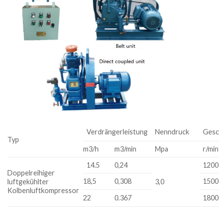
Verdrängerleistung
Nenndruck
Gesc
Typ
m3/h
m3/min
Mpa
r/min
14.5
0,24
1200
Doppelreihiger
18,5
0,308
1500
luftgekühlter
3,0
Kolbenluftkompressor
22
0.367
1800