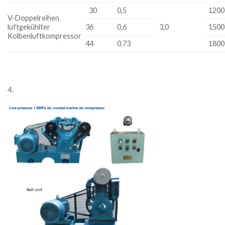
30
0,5
1200
V-Doppelreihen
luftgekühlter
36
0,6
3,0
1500
Kolbenluftkompressor
44
0.73
1800
4.