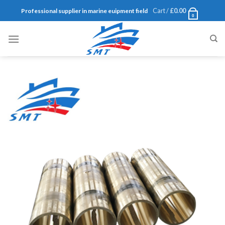
Skip
Cart /
£
0.00
Professional supplier in marine euipment field
0
to
content