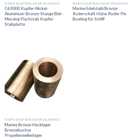
STERN SHAFT&RUDDER BEARINGS
STERN SHAFT&RUDDER BEARINGS
C63000 Kupfer-Nickel-
Marine Edelstahl/Bronze
Aluminium-Bronze-Stange Blei-
Ruderschaft Hülse Ruder Pin
Messing-Flachstab Kupfer-
Bushing für Schiff
Stabplatte
STERN SHAFT&RUDDER BEARINGS
Marine Bronze Hecklager
Bronzebuchse
Propellerwellenlager