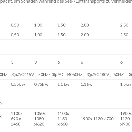
verpackt, um Schäden während des See-/Lufttransports zu vermeiden
0.50
1.00
1,50
2.00
2,50
0,50
1,00
1,50
2.00
2,50
3
3
6
6
6
 50Hz、3(p/AC415V、50Hz> 3(p/AC 44060Hz、3(p/AC480V、60HZ、 3
0,55k w
0,75k w
1,1 kw
1,1 kw
1,5kw
O
1100x
1050x
1100x
1900x
x
690 x
1080
1130
1900x 1120 xl700
1120
1460
xl620
xl660
xl900