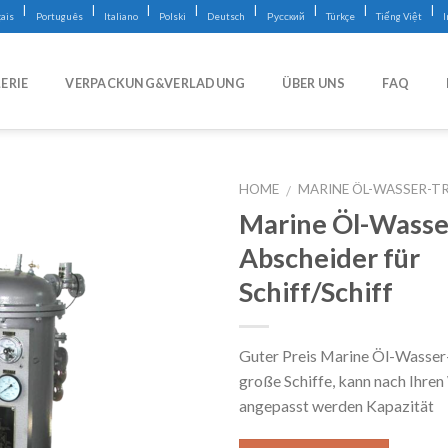
|
|
|
|
|
|
|
|
ais
Português
Italiano
Polski
Deutsch
Русский
Türkçe
Tiếng Việt
ERIE
VERPACKUNG&VERLADUNG
ÜBER UNS
FAQ
HOME
MARINE ÖL-WASSER-T
/
Marine Öl-Wasse
Abscheider für
Schiff/Schiff
Guter Preis Marine Öl-Wasser
große Schiffe, kann nach Ihre
angepasst werden Kapazität