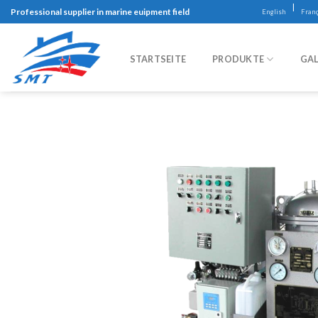
Skip
|
Professional supplier in marine euipment field
English
Franç
to
content
STARTSEITE
PRODUKTE
GAL