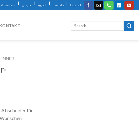
|
|
|
|
Indonesisch
فارسی
العربية
Svenska
Español
KONTAKT
RENNER
r-
-Abscheider für
n Wünschen