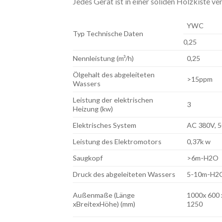
Jedes Gerät ist in einer soliden Holzkiste 
YWC
Typ Technische Daten
0,25
Nennleistung (m³/h)
0,25
Ölgehalt des abgeleiteten
>15ppm
Wassers
Leistung der elektrischen
3
Heizung (kw)
Elektrisches System
AC 380V,
Leistung des Elektromotors
0,37k w
Saugkopf
>6m-H2O
Druck des abgeleiteten Wassers
5-10m-H2
Außenmaße (Länge
1000x 600 
xBreitexHöhe) (mm)
1250