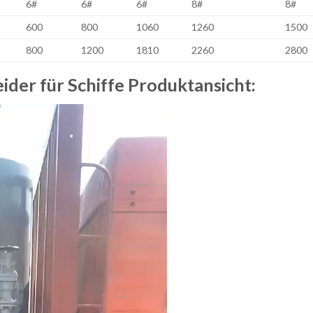
6#
6#
6#
8#
8#
600
800
1060
1260
1500
800
1200
1810
2260
2800
der für Schiffe Produktansicht: