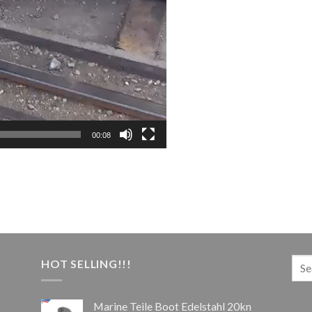
00:08
HOT SELLING!!!
Marine Teile Boot Edelstahl 20kn