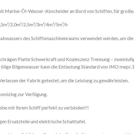
it Marine-Öl-Wasser-Abscheider an Bord von Schiffen, für große/
1,5m³/2,0m³/2,5m³/3m³/4m³/5m³/h
ölabwassers des Schiffsmaschinenraums verwendet werden, um di
schrägen Platte Schwerkraft und Koaleszenz Trennung – zweistufige 
ölige Bilgenwasser kann die Entlastung Standard von IMO mepc.1
rlassen der Fabrik getestet, um die Leistung zu gewährleisten.
tomizing zur Verfügung.
ne mit Ihrem Schiff perfekt zu verbinden!!!
en Ersatzteile und elektrische Schalttafel.