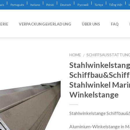
|
|
|
|
|
|
|
|
ais
Português
Italiano
Polski
Deutsch
Русский
Türkçe
Tiếng Việt
ERIE
VERPACKUNG&VERLADUNG
ÜBER UNS
FAQ
HOME
SCHIFFSAUSSTATTUN
/
Stahlwinkelstan
Schiffbau&Schif
Stahlwinkel Mar
Winkelstange
Stahlwinkelstange Schiffbau&
Aluminium-Winkelstange in Ma