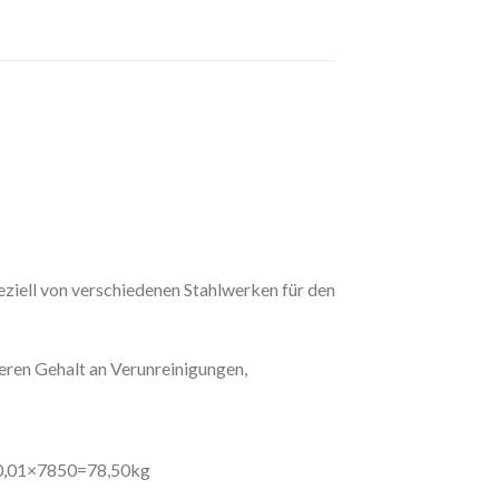
eziell von verschiedenen Stahlwerken für den
eren Gehalt an Verunreinigungen,
=0,01×7850=78,50kg