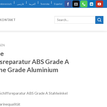
|
|
|
|
Indonesisch
فارسی
العربية
Svenska
Español
KONTAKT
GEN
ge
fsreparatur ABS Grade A
ine Grade Aluminium
Schiffsreparatur ABS Grade A Stahlwinkel
rinequalität