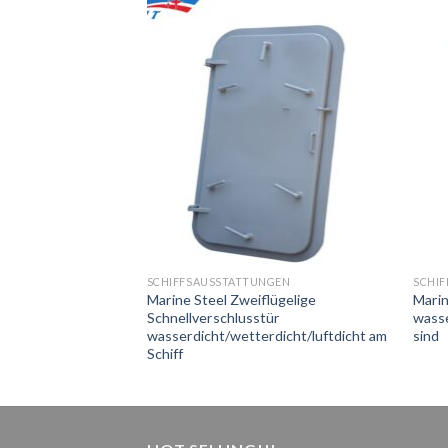
NGEN
SCHIFFSAUSSTATTUNGEN
SCHI
Schiffskabinen-
Marine Steel Zweiflügelige
Marin
inium B15 feuerfest
Schnellverschlusstür
wasse
wasserdicht/wetterdicht/luftdicht am
sind
Schiff