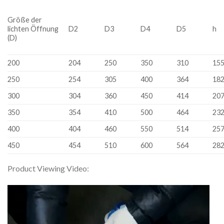
Größe der
lichten Öffnung
D2
D3
D4
D5
h
(D)
200
204
250
350
310
15
250
254
305
400
364
18
300
304
360
450
414
20
350
354
410
500
464
23
400
404
460
550
514
25
450
454
510
600
564
28
Product Viewing Video:
Video
Player