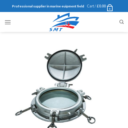
Skip
Cart /
£
0.00
Professional supplier in marine euipment field
0
to
content