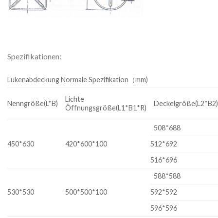
Spezifikationen:
Lukenabdeckung Normale Spezifikation（mm)
Lichte
Nenngröße(L*B)
Deckelgröße(L2*B2
Öffnungsgröße(L1*B1*R)
508*688
450*630
420*600*100
512*692
516*696
588*588
530*530
500*500*100
592*592
596*596