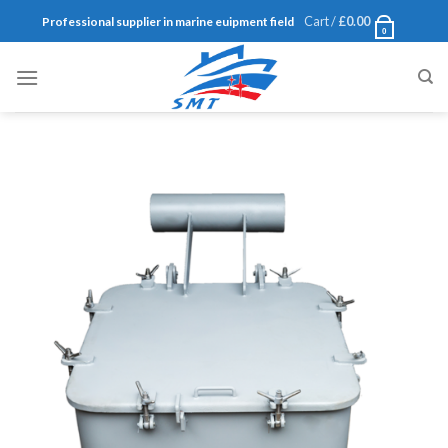
Skip
Cart /
£
0.00
Professional supplier in marine euipment field
0
to
content