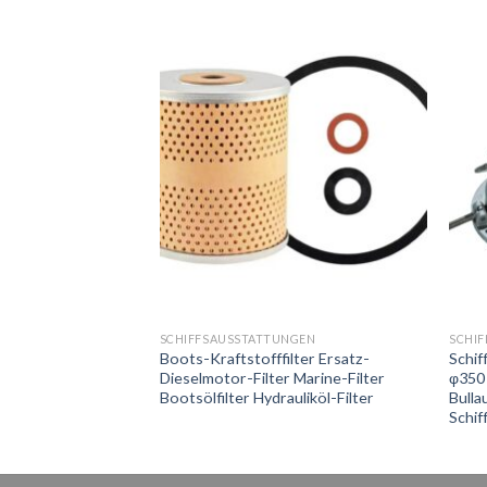
NGEN
SCHIFFSAUSSTATTUNGEN
SCHI
e 3/32″ 1/8″ 3/16″
Boots-Kraftstofffilter Ersatz-
Schif
Dieselmotor-Filter Marine-Filter
φ350
Bootsölfilter Hydrauliköl-Filter
Bull
Schif