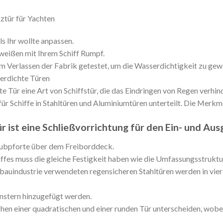
tür für Yachten
s Ihr wollte anpassen.
hweißen mit Ihrem Schiff Rumpf.
 Verlassen der Fabrik getestet, um die Wasserdichtigkeit zu gewä
erdichte Türen
e Tür eine Art von Schiffstür, die das Eindringen von Regen verhin
r Schiffe in Stahltüren und Aluminiumtüren unterteilt. Die Merkm
 ist eine Schließvorrichtung für den Ein- und Au
bpforte über dem Freiborddeck.
ffes muss die gleiche Festigkeit haben wie die Umfassungsstruktur d
fbauindustrie verwendeten regensicheren Stahltüren werden in vier K
nstern hinzugefügt werden.
en einer quadratischen und einer runden Tür unterscheiden, wobei