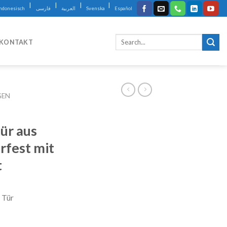
|
|
|
|
Indonesisch
فارسی
العربية
Svenska
Español
KONTAKT
GEN
ür aus
rfest mit
t
 Tür