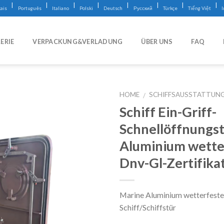
|
|
|
|
|
|
|
|
ais
Português
Italiano
Polski
Deutsch
Русский
Türkçe
Tiếng Việt
ERIE
VERPACKUNG&VERLADUNG
ÜBER UNS
FAQ
HOME
SCHIFFSAUSSTATTUN
/
Schiff Ein-Griff-
Schnellöffnungst
Aluminium wette
Dnv-Gl-Zertifika
Marine Aluminium wetterfeste
Schiff/Schiffstür