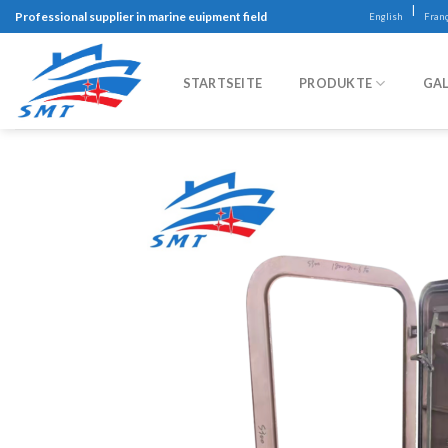
Skip
|
Professional supplier in marine euipment field
English
Franç
to
content
STARTSEITE
PRODUKTE
GAL