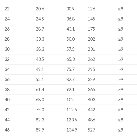
22
20.6
30.9
126
≥9
24
24.5
36.8
145
≥9
26
28.7
43.1
175
≥9
28
33.3
50.0
202
≥9
30
38.3
57,5
231
≥9
32
43.5
65.3
262
≥9
34
49.1
75.7
295
≥9
36
55.1
82.7
329
≥9
38
61.4
92.1
365
≥9
40
68.0
102
403
≥9
42
75.0
112.5
442
≥9
44
82.3
123,5
486
≥9
46
89.9
134,9
527
≥9