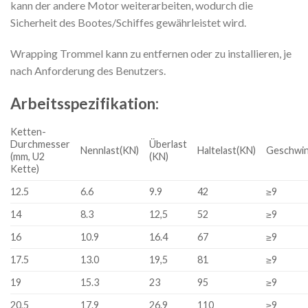
kann der andere Motor weiterarbeiten, wodurch die
Sicherheit des Bootes/Schiffes gewährleistet wird.
Wrapping Trommel kann zu entfernen oder zu installieren, je
nach Anforderung des Benutzers.
Arbeitsspezifikation:
Ketten-
Durchmesser
Überlast
Nennlast(KN)
Haltelast(KN)
Geschwin
(mm, U2
(KN)
Kette)
12.5
6.6
9.9
42
≥9
14
8.3
12,5
52
≥9
16
10.9
16.4
67
≥9
17.5
13.0
19,5
81
≥9
19
15.3
23
95
≥9
20,5
17.9
26.9
110
≥9