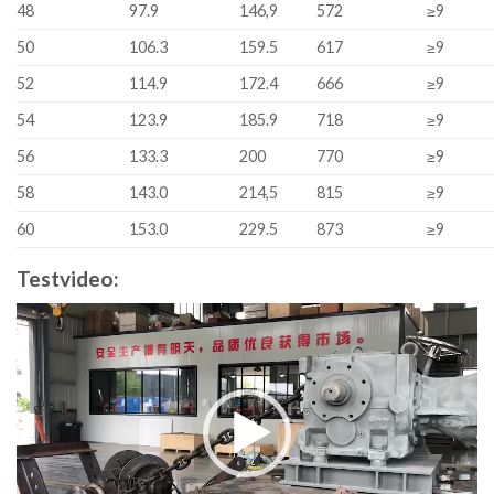
48
97.9
146,9
572
≥9
50
106.3
159.5
617
≥9
52
114.9
172.4
666
≥9
54
123.9
185.9
718
≥9
56
133.3
200
770
≥9
58
143.0
214,5
815
≥9
60
153.0
229.5
873
≥9
Testvideo:
Video
Player