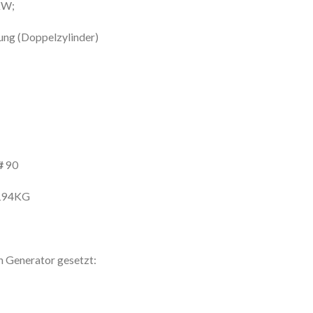
KW;
ng (Doppelzylinder)
#
90
194KG
 Generator gesetzt: