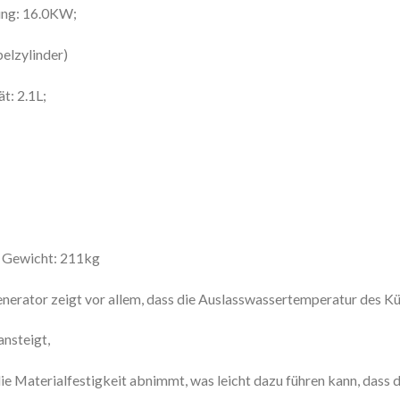
ung: 16.0KW;
elzylinder)
t: 2.1L;
Gewicht: 211kg
erator zeigt vor allem, dass die Auslasswassertemperatur des Küh
ansteigt,
e Materialfestigkeit abnimmt, was leicht dazu führen kann, dass 