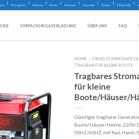
|
|
|
|
|
|
|
|
ais
Português
Italiano
Polski
Deutsch
Русский
Türkçe
Tiếng Việt
ERIE
VERPACKUNG&VERLADUNG
ÜBER UNS
FAQ
HOME
DIESEL SCHWEISSER GE
/
RAGBAR FÜR KLEINE BOOTE
Tragbares Strom
für kleine
Boote/Häuser/H
Günstiger tragbarer Generator
Boote/Häuser/Heime, 220V/1
50HZ/60HZ, mit Rad, Hand-/Sc