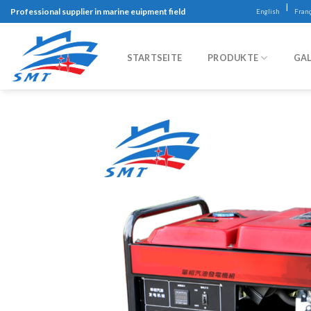
Skip
|
Professional supplier in marine euipment field
English
Franç
to
content
STARTSEITE
PRODUKTE
GAL