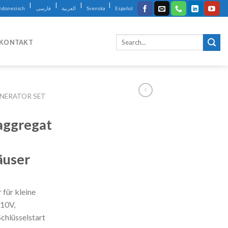
|
|
|
|
Indonesisch
فارسی
العربية
Svenska
Español
KONTAKT
NERATOR SET T
aggregat
äuser
 für kleine
10V,
hlüsselstart