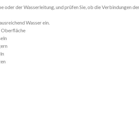
pe oder der Wasserleitung, und prüfen Sie, ob die Verbindungen de
 ausreichend Wasser ein.
ie Oberfläche
seln
gern
ln
zen