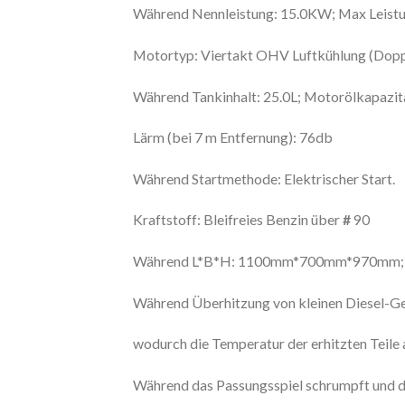
Während Nennleistung: 15.0KW; Max Leist
Motortyp: Viertakt OHV Luftkühlung (Dopp
Während Tankinhalt: 25.0L; Motorölkapazitä
Lärm (bei 7 m Entfernung): 76db
Während Startmethode: Elektrischer Start.
Kraftstoff: Bleifreies Benzin über
#
90
Während L*B*H: 1100mm*700mm*970mm; 
Während Überhitzung von kleinen Diesel-Gen
wodurch die Temperatur der erhitzten Teile 
Während das Passungsspiel schrumpft und di